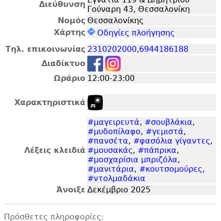
Διεύθυνση
Γούναρη 43, Θεσσαλονίκη
Νομός
Θεσσαλονίκης
Χάρτης
Οδηγίες πλοήγησης
Τηλ. επικοινωνίας
2310202000
,
6944186188
Διαδίκτυο
Ωράριο
12:00-23:00
Χαρακτηριστικά
#μαγειρευτά
,
#σουβλάκια
,
#μυδοπίλαφο
,
#γεμιστά
,
#πανσέτα
,
#φασόλια γίγαντες
,
Λέξεις κλειδιά
#μουσακάς
,
#πάπρικα
,
#μοσχαρίσια μπριζόλα
,
#μανιτάρια
,
#κουτσομούρες
,
#ντολμαδάκια
Άνοιξε
Δεκέμβριο 2025
Πρόσθετες πληροφορίες: