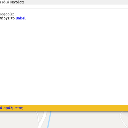
ειδιά
Νατάσα
ροφορίες:
υπήρχε το
Babel
.
ά σφάλματος