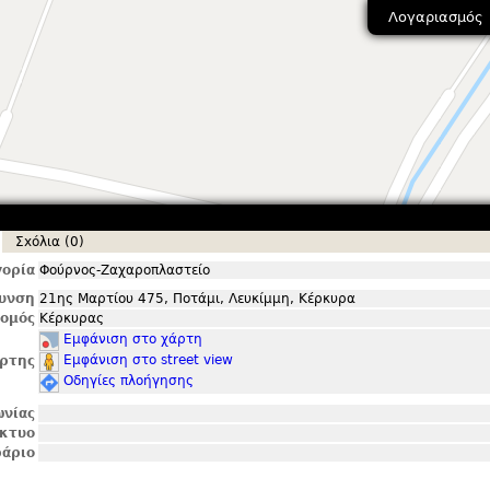
Λογαριασμός
Σxόλια (0)
ορία
Φούρνος-Ζαχαροπλαστείο
θυνση
21ης Μαρτίου 475, Ποτάμι, Λευκίμμη, Κέρκυρα
ομός
Κέρκυρας
Εμφάνιση στο χάρτη
Εμφάνιση στο street view
ρτης
Οδηγίες πλοήγησης
ωνίας
ίκτυο
άριο