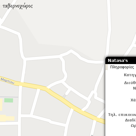
Natasa's
Πληροφορίες
Κατηγ
Διεύ
Ν
Χά
Τηλ. επικοιν
Διαδ
Ωρ