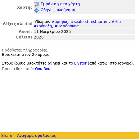
Εμφάνιση στο χάρτη
Χάρτης
Οδηγίες πλοήγησης
Ύδωρον,
#όροφος
,
#seafood restaurant
,
#θέα
Λέξεις κλειδιά
Ακρόπολη
,
#ψαρόσουπα
Άνοιξε
11 Νοεμβρίου 2025
Έκλεισε
2026
Πρόσθετες πληροφορίες:
Βρίσκεται στον 2ο όροφο.
Στους ίδιους ιδιοκτήτες ανήκει και το
Liystor
(από κάτω, στο ισόγειο).
Προστέθηκε από:
Θου-Βου
Share
Αναφορά σφάλματος