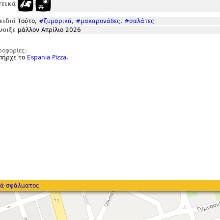
τικά
ειδιά
Τούτο,
#ζυμαρικά
,
#μακαρονάδες
,
#σαλάτες
νοιξε
μάλλον Απρίλιο 2026
ροφορίες:
υπήρχε το
Espania Pizza
.
ά σφάλματος