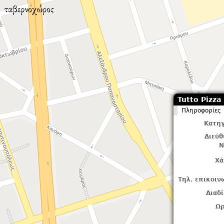
Tutto Pizza
Πληροφορίες
Κατηγ
Διεύ
Ν
Χά
Τηλ. επικοιν
Διαδ
Ωρ