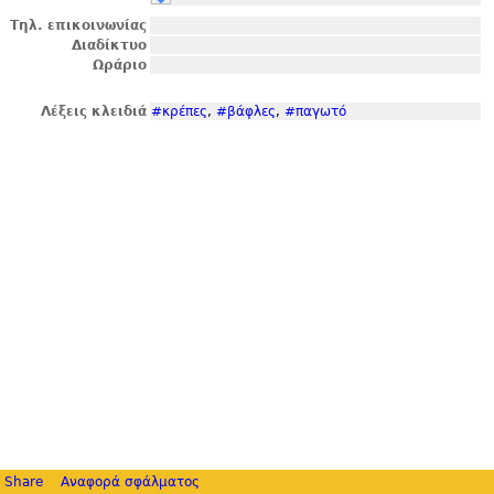
Τηλ. επικοινωνίας
Διαδίκτυο
Ωράριο
Λέξεις κλειδιά
#κρέπες
,
#βάφλες
,
#παγωτό
Share
Αναφορά σφάλματος