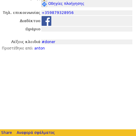
Οδηγίες πλοήγησης
Τηλ. επικοινωνίας
+359879328956
Διαδίκτυο
Ωράριο
Λέξεις κλειδιά
#doner
Προστέθηκε από:
anton
Share
Αναφορά σφάλματος