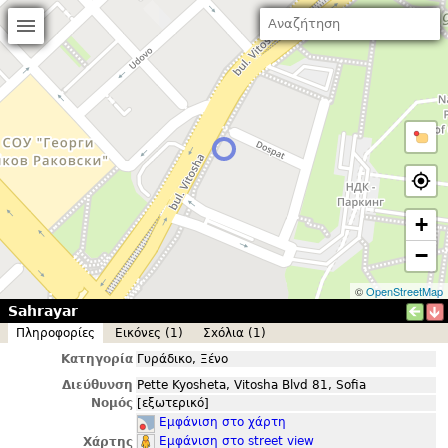
+
−
©
OpenStreetMap
Sahrayar
Πληροφορίες
Εικόνες (1)
Σxόλια (1)
Κατηγορία
Γυράδικο, Ξένο
Διεύθυνση
Pette Kyosheta, Vitosha Blvd 81, Sofia
Νομός
[εξωτερικό]
Εμφάνιση στο χάρτη
Εμφάνιση στο street view
Χάρτης