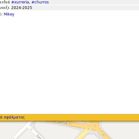
ειδιά
#xurreria
,
#churros
νοιξε
2024-2025
ό:
Mikey
ά σφάλματος