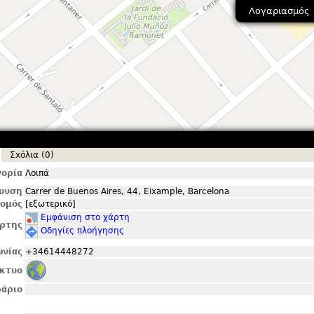
Λογαριασμός
Σxόλια (0)
ορία
Λοιπά
θυνση
Carrer de Buenos Aires, 44, Eixample, Barcelona
ομός
[εξωτερικό]
Εμφάνιση στο χάρτη
ρτης
Οδηγίες πλοήγησης
ωνίας
+34614448272
ίκτυο
άριο