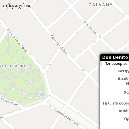
Don Benito
Πληροφορίες
Κατηγ
Διεύ
Ν
Χά
Τηλ. επικοιν
Διαδ
Ωρ