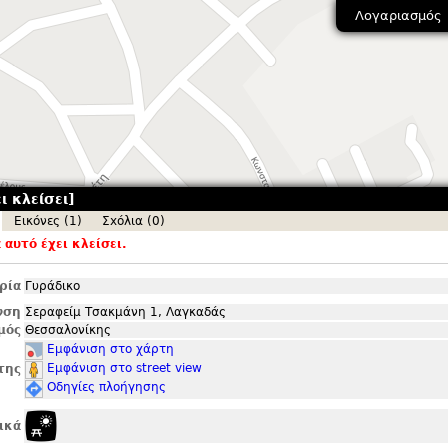
Λογαριασμός
ι κλείσει]
Εικόνες (1)
Σxόλια (0)
αυτό έχει κλείσει.
ρία
Γυράδικο
νση
Σεραφείμ Τσακμάνη 1, Λαγκαδάς
μός
Θεσσαλονίκης
Εμφάνιση στο χάρτη
Εμφάνιση στο street view
της
Οδηγίες πλοήγησης
ικά