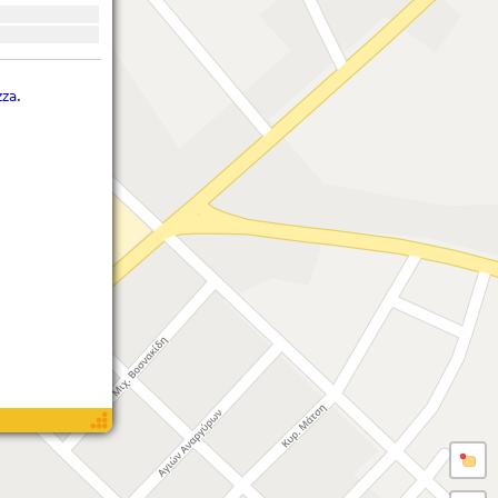
zza
.