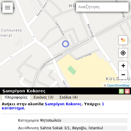
+
−
©
OpenStreetMap
Şampiyon Kokoreç
Πληροφορίες
Εικόνες (3)
Σxόλια (4)
Ανήκει στην αλυσίδα
Şampiyon Kokoreç
. Υπάρχει
1
κατάστημα
.
Κατηγορία
Ψητοπωλείο
Διεύθυνση
Sahne Sokak 3/1, Beyoğlu, İstanbul