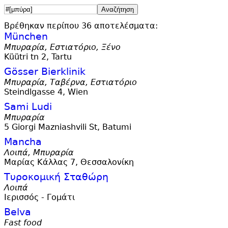
Βρέθηκαν περίπου 36 αποτελέσματα:
München
Μπυραρία, Εστιατόριο, Ξένο
Küütri tn 2, Tartu
Gösser Bierklinik
Μπυραρία, Ταβέρνα, Εστιατόριο
Steindlgasse 4, Wien
Sami Ludi
Μπυραρία
5 Giorgi Mazniashvili St, Batumi
Mancha
Λοιπά, Μπυραρία
Μαρίας Κάλλας 7, Θεσσαλονίκη
Τυροκομική Σταθώρη
Λοιπά
Ιερισσός - Γομάτι
Belva
Fast food