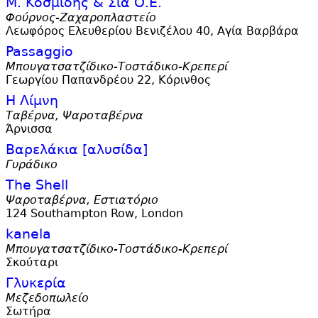
Μ. Κοσμίδης & Σία Ο.
Ε.
Φούρνος-Ζαχαροπλαστείο
Λεωφόρος Ελευθερίου Βενιζέλου 40, Αγία Βαρβάρα
Passaggio
Μπουγατσατζίδικο-Τοστάδικο-Κρεπερί
Γεωργίου Παπανδρέου 22, Κόρινθος
Η Λίμνη
Ταβέρνα, Ψαροταβέρνα
Άρνισσα
Βαρελάκια [αλυσίδα]
Γυράδικο
The Shell
Ψαροταβέρνα, Εστιατόριο
124 Southampton Row, London
kanela
Μπουγατσατζίδικο-Τοστάδικο-Κρεπερί
Σκούταρι
Γλυκερία
Μεζεδοπωλείο
Σωτήρα