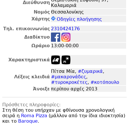
Διεύθυνση
Καλαμαριά
Νομός
Θεσσαλονίκης
Χάρτης
Οδηγίες πλοήγησης
Τηλ. επικοινωνίας
2310424176
Διαδίκτυο
Ωράριο
13:00-00:00
Χαρακτηριστικά
Πίτσα Μία,
#ζυμαρικά
,
Λέξεις κλειδιά
#μακαρονάδες
,
#τυροκροκέτες
,
#κοτόπουλο
Άνοιξε
περίπου αρχές 2013
Πρόσθετες πληροφορίες:
Στη θέση του υπήρχαν με φθίνουσα χρονολογική
σειρά η
Roma Pizza
(μάλλον από την ίδια ιδιοκτησία)
και το
Baroque
.