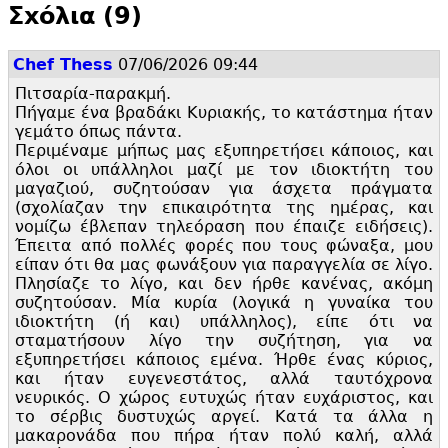
Σxόλια (9)
Chef Thess
07/06/2026 09:44
Πιτσαρία-παρακμή.
Πήγαμε ένα βραδάκι Κυριακής, το κατάστημα ήταν
γεμάτο όπως πάντα.
Περιμέναμε μήπως μας εξυπηρετήσει κάποιος, και
όλοι οι υπάλληλοι μαζί με τον ιδιοκτήτη του
μαγαζιού, συζητούσαν για άσχετα πράγματα
(σχολίαζαν την επικαιρότητα της ημέρας, και
νομίζω έβλεπαν τηλεόραση που έπαιζε ειδήσεις).
Έπειτα από πολλές φορές που τους φώναξα, μου
είπαν ότι θα μας φωνάξουν για παραγγελία σε λίγο.
Πλησίαζε το λίγο, και δεν ήρθε κανένας, ακόμη
συζητούσαν. Μία κυρία (λογικά η γυναίκα του
ιδιοκτήτη (ή και) υπάλληλος), είπε ότι να
σταματήσουν λίγο την συζήτηση, για να
εξυπηρετήσει κάποιος εμένα. Ήρθε ένας κύριος,
και ήταν ευγενεστάτος, αλλά ταυτόχρονα
νευρικός. Ο χώρος ευτυχώς ήταν ευχάριστος, και
το σέρβις δυστυχώς αργεί. Κατά τα άλλα η
μακαρονάδα που πήρα ήταν πολύ καλή, αλλά