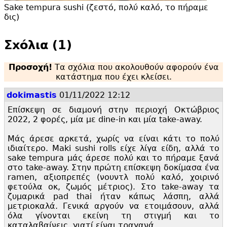
Sake tempura sushi (ζεστό, πολύ καλό, το πήραμε
δις)
Σxόλια (1)
Προσοχή!
Τα σχόλια που ακολουθούν αφορούν ένα
κατάστημα που έχει κλείσει.
dokimastis
01/11/2022 12:12
Επίσκεψη σε διαμονή στην περιοχή Οκτώβριος
2022, 2 φορές, μία με dine-in και μία take-away.
Μάς άρεσε αρκετά, χωρίς να είναι κάτι το πολύ
ιδιαίτερο. Maki sushi rolls είχε λίγα είδη, αλλά το
sake tempura μάς άρεσε πολύ και το πήραμε ξανά
στο take-away. Στην πρώτη επίσκεψη δοκίμασα ένα
ramen, αξιοπρεπές (νουντλ πολύ καλό, χοιρινό
φετούλα οκ, ζωμός μέτριος). Στο take-away τα
ζυμαρικά pad thai ήταν κάπως λάσπη, αλλά
μετριοκαλά. Γενικά αργούν να ετοιμάσουν, αλλά
όλα γίνονται εκείνη τη στιγμή και το
καταλαβαίνεις, γιατί είναι τραγανά.