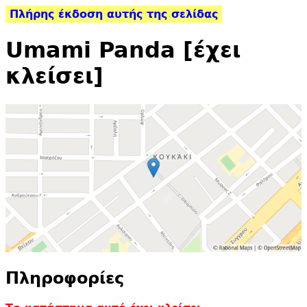
Πλήρης έκδοση αυτής της σελίδας
Umami Panda [έχει
κλείσει]
Πληροφορίες