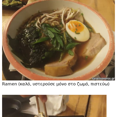
Ramen (καλό, υστερούσε μόνο στο ζωμό, πιστεύω)