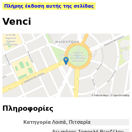
Πλήρης έκδοση αυτής της σελίδας
Venci
Πληροφορίες
Κατηγορία
Λοιπά, Πιτσαρία
Λεωφόρος Σοφοκλή Βενιζέλου