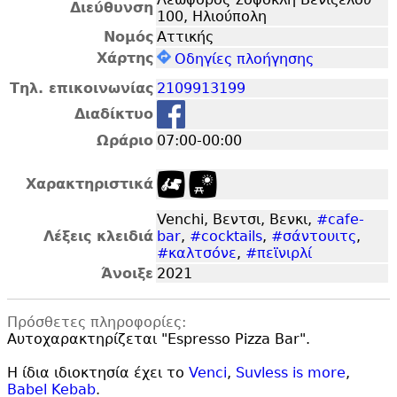
Διεύθυνση
100, Ηλιούπολη
Νομός
Αττικής
Χάρτης
Οδηγίες πλοήγησης
Τηλ. επικοινωνίας
2109913199
Διαδίκτυο
Ωράριο
07:00-00:00
Χαρακτηριστικά
Venchi, Βεντσι, Βενκι,
#cafe-
Λέξεις κλειδιά
bar
,
#cocktails
,
#σάντουιτς
,
#καλτσόνε
,
#πεϊνιρλί
Άνοιξε
2021
Πρόσθετες πληροφορίες:
Αυτοχαρακτηρίζεται "
Espresso Pizza Bar".
Η ίδια ιδιοκτησία έχει το
Venci
,
Suvless is more
,
Babel Kebab
.