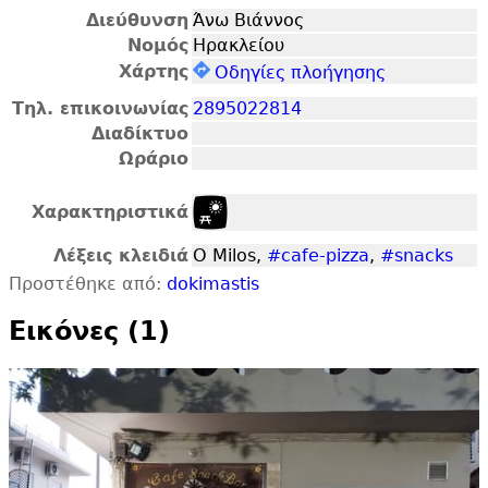
Διεύθυνση
Άνω Βιάννος
Νομός
Ηρακλείου
Χάρτης
Οδηγίες πλοήγησης
Τηλ. επικοινωνίας
2895022814
Διαδίκτυο
Ωράριο
Χαρακτηριστικά
Λέξεις κλειδιά
O Milos,
#cafe-pizza
,
#snacks
Προστέθηκε από:
dokimastis
Εικόνες (1)