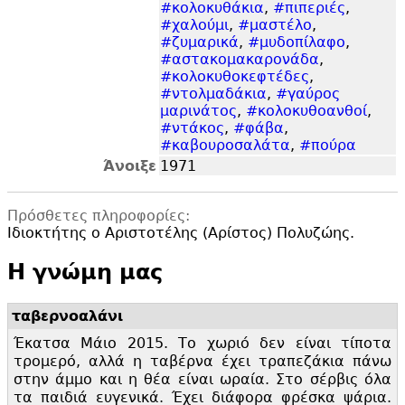
#κολοκυθάκια
,
#πιπεριές
,
#χαλούμι
,
#μαστέλο
,
#ζυμαρικά
,
#μυδοπίλαφο
,
#αστακομακαρονάδα
,
#κολοκυθοκεφτέδες
,
#ντολμαδάκια
,
#γαύρος
μαρινάτος
,
#κολοκυθοανθοί
,
#ντάκος
,
#φάβα
,
#καβουροσαλάτα
,
#πούρα
Άνοιξε
1971
Πρόσθετες πληροφορίες:
Ιδιοκτήτης ο Αριστοτέλης (Αρίστος) Πολυζώης.
Η γνώμη μας
ταβερνοαλάνι
Έκατσα Μάιο 2015. Το χωριό δεν είναι τίποτα
τρομερό, αλλά η ταβέρνα έχει τραπεζάκια πάνω
στην άμμο και η θέα είναι ωραία. Στο σέρβις όλα
τα παιδιά ευγενικά. Έχει διάφορα φρέσκα ψάρια.