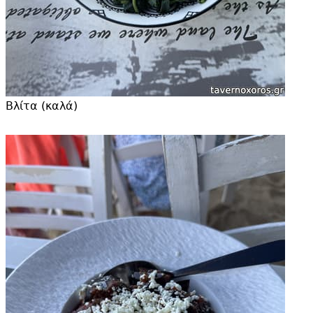
Βλίτα (καλά)