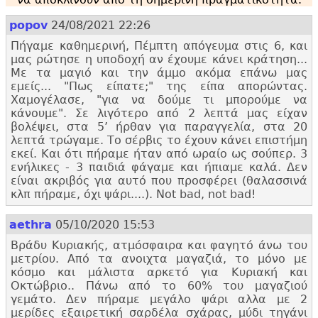
popov
24/08/2021 22:26
Πήγαμε καθημερινή, Πέμπτη απόγευμα στις 6, και
μας ρώτησε η υποδοχή αν έχουμε κάνει κράτηση...
Με τα μαγιό και την άμμο ακόμα επάνω μας
εμείς... "
Πως είπατε;
" της είπα απορώντας.
Χαμογέλασε, "
για να δούμε τι μπορούμε να
κάνουμε". Σε λιγότερο από 2 λεπτά μας είχαν
βολέψει, στα 5’ ήρθαν για παραγγελία, στα 20
λεπτά τρώγαμε. Το σέρβις το έχουν κάνει επιστήμη
εκεί. Και ότι πήραμε ήταν από ωραίο ως σούπερ. 3
ενήλικες - 3 παιδιά φάγαμε και ήπιαμε καλά. Δεν
είναι ακριβός για αυτό που προσφέρει (θαλασσινά
κλπ πήραμε, όχι ψάρι....). Not bad, not bad!
aethra
05/10/2020 15:53
Βράδυ Κυριακής, ατμόσφαιρα και φαγητό άνω του
μετρίου. Από τα ανοιχτα μαγαζιά, το μόνο με
κόσμο και μάλιστα αρκετό για Κυριακή και
Οκτώβριο.. Πάνω από το 60% του μαγαζιού
γεμάτο. Δεν πήραμε μεγάλο ψάρι αλλα με 2
μερίδες εξαιρετική σαρδέλα σχάρας, μύδι τηγάνι