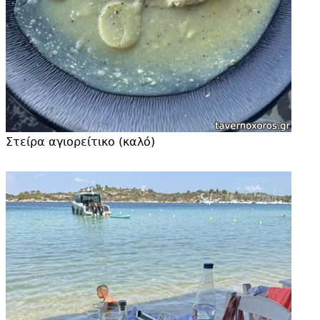
Στείρα αγιορείτικο (καλό)