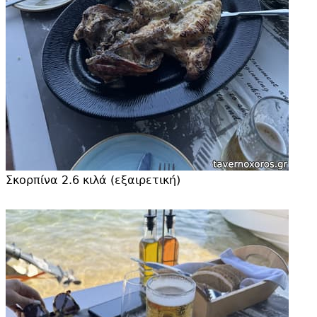
Σκορπίνα 2.
6 κιλά (εξαιρετική)