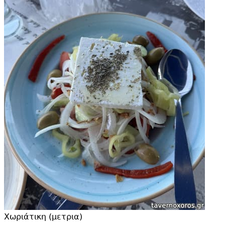
Χωριάτικη (μετρια)