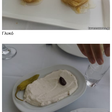
Γλυκό