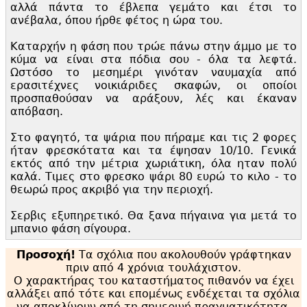
αλλά πάντα το έβλεπα γεμάτο και έτσι το
ανέβαλα, όπου ήρθε φέτος η ώρα του.
Καταρχήν η φάση που τρώε πάνω στην άμμο με το
κύμα να είναι στα πόδια σου - όλα τα λεφτά.
Ωστόσο το μεσημέρι γινόταν ναυμαχία από
ερασιτέχνες νοικιάριδες σκαφών, οι οποίοι
προσπαθούσαν να αράξουν, λές και έκαναν
απόβαση.
Στο φαγητό, τα ψάρια που πήραμε και τις 2 φορες
ήταν φρεσκότατα και τα έψησαν 10/10. Γενικά
εκτός από την μέτρια χωριάτικη, όλα ηταν πολύ
καλά. Τιμες στο φρεσκο ψάρι 80 ευρώ το κιλο - το
θεωρώ προς ακριβό για την περιοχή.
Σερβις εξυπηρετικό. Θα ξανα πήγαινα για μετά το
μπανιο φάση σίγουρα.
Προσοχή!
Τα σχόλια που ακολουθούν γράφτηκαν
πριν από 4 χρόνια τουλάχιστον.
Ο χαρακτήρας του καταστήματος πιθανόν να έχει
αλλάξει από τότε και επομένως ενδέχεται τα σχόλια
να αποκλίνουν από τη σημερινή πραγματικότητα.