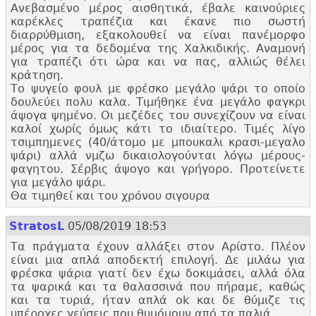
Ανεβασμένο μέρος αισθητικά, έβαλε καινούριες
καρέκλες τραπέζια και έκανε πιο σωστή
διαρρύθμιση, εξακολουθεί να είναι πανέμορφο
μέρος για τα δεδομένα της Χαλκιδικής. Αναμονή
για τραπέζι ότι ώρα και να πας, αλλιώς θέλει
κράτηση.
Το ψυγείο φουλ με φρέσκο μεγάλο ψάρι το οποίο
δουλεύει πολυ καλα. Τιμήθηκε ένα μεγάλο φαγκρι
άψογα ψημένο. Οι μεζέδες του συνεχίζουν να είναι
καλοί χωρίς όμως κάτι το ιδιαίτερο. Τιμές λίγο
τσιμπημενες (40/άτομο με μπουκαλι κρασι-μεγαλο
ψάρι) αλλά νμζω δικαιολογούνται λόγω μέρους-
φαγητου. Σέρβις άψογο και γρήγορο. Προτείνετε
για μεγάλο ψάρι.
Θα τιμηθεί και του χρόνου σιγουρα
StratosL
05/08/2019 18:53
Τα πράγματα έχουν αλλάξει στον Αρίστο. Πλέον
είναι μια απλά αποδεκτή επιλογή. Δε μιλάω για
φρέσκα ψάρια γιατί δεν έχω δοκιμάσει, αλλά όλα
τα ψαρικά και τα θαλασσινά που πήραμε, καθώς
και τα τυριά, ήταν απλά ok και δε θύμιζε τις
υπέροχες γεύσεις που θυμόμουν από τα παλιά.