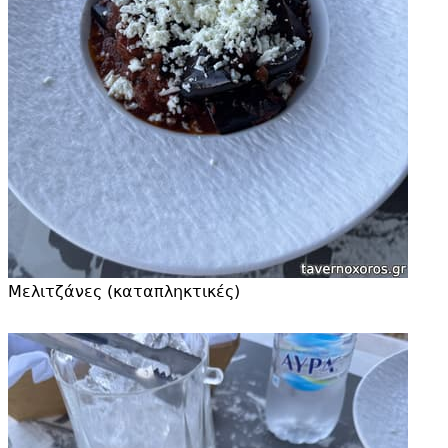
Μελιτζάνες (καταπληκτικές)