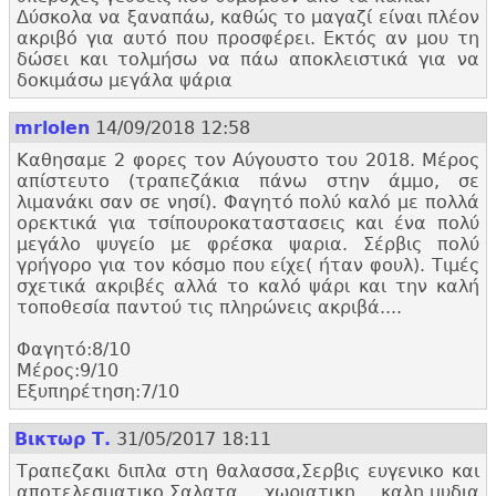
Δύσκολα να ξαναπάω, καθώς το μαγαζί είναι πλέον
ακριβό για αυτό που προσφέρει. Εκτός αν μου τη
δώσει και τολμήσω να πάω αποκλειστικά για να
δοκιμάσω μεγάλα ψάρια
mrlolen
14/09/2018 12:58
Καθησαμε 2 φορες τον Αύγουστο του 2018. Μέρος
απίστευτο (τραπεζάκια πάνω στην άμμο, σε
λιμανάκι σαν σε νησί). Φαγητό πολύ καλό με πολλά
ορεκτικά για τσίπουροκαταστασεις και ένα πολύ
μεγάλο ψυγείο με φρέσκα ψαρια. Σέρβις πολύ
γρήγορο για τον κόσμο που είχε( ήταν φουλ). Τιμές
σχετικά ακριβές αλλά το καλό ψάρι και την καλή
τοποθεσία παντού τις πληρώνεις ακριβά....
Φαγητό:
8/10
Μέρος:
9/10
Εξυπηρέτηση:
7/10
Βικτωρ Τ.
31/05/2017 18:11
Τραπεζακι διπλα στη θαλασσα,
Σερβις ευγενικο και
αποτελεσματικο.
Σαλατα χωριατικη καλη,
μυδια