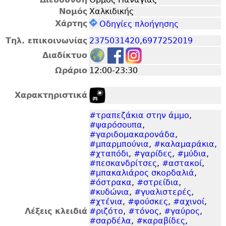
Νομός
Χαλκιδικής
Χάρτης
Οδηγίες πλοήγησης
Τηλ. επικοινωνίας
2375031420
,
6977252019
Διαδίκτυο
Ωράριο
12:00-23:30
Χαρακτηριστικά
#τραπεζάκια στην άμμο
,
#ψαρόσουπα
,
#γαριδομακαρονάδα
,
#μπαρμπούνια
,
#καλαμαράκια
,
#χταπόδι
,
#γαρίδες
,
#μύδια
,
#πεσκανδρίτσες
,
#αστακοί
,
#μπακαλιάρος σκορδαλιά
,
#όστρακα
,
#στρείδια
,
#κυδώνια
,
#γυαλιστερές
,
#χτένια
,
#φούσκες
,
#αχινοί
,
Λέξεις κλειδιά
#ριζότο
,
#τόνος
,
#γαύρος
,
#σαρδέλα
,
#καραβίδες
,