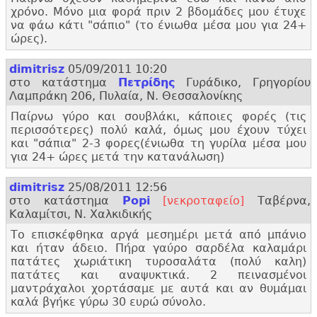
χρόνο. Μόνο μια φορά πριν 2 βδομάδες μου έτυχε
να φάω κάτι "
σάπιο" (το ένιωθα μέσα μου για 24+
ώρες).
dimitrisz
05/09/2011 10:20
στο κατάστημα
Πετρίδης
Γυράδικο, Γρηγορίου
Λαμπράκη 206, Πυλαία, Ν. Θεσσαλονίκης
Παίρνω γύρο και σουβλάκι, κάποιες φορές (τις
περισσότερες) πολύ καλά, όμως μου έχουν τύχει
και "
σάπια" 2-3 φορες(ένιωθα τη γυρίλα μέσα μου
για 24+ ώρες μετά την κατανάλωση)
dimitrisz
25/08/2011 12:56
στο κατάστημα
Popi
[νεκροταφείο]
Ταβέρνα,
Καλαμίτσι, Ν. Χαλκιδικής
Το επισκέφθηκα αργά μεσημέρι μετά από μπάνιο
και ήταν άδειο. Πήρα γαύρο σαρδέλα καλαμάρι
πατάτες χωριάτικη τυροσαλάτα (πολύ καλη)
πατάτες και αναψυκτικά. 2 πεινασμένοι
μαντράχαλοι χορτάσαμε με αυτά και αν θυμάμαι
καλά βγήκε γύρω 30 ευρώ σύνολο.