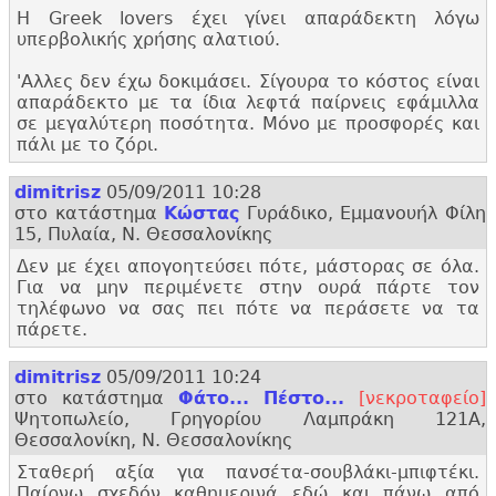
Η Greek lovers έχει γίνει απαράδεκτη λόγω
υπερβολικής χρήσης αλατιού.
'
Αλλες δεν έχω δοκιμάσει. Σίγουρα το κόστος είναι
απαράδεκτο με τα ίδια λεφτά παίρνεις εφάμιλλα
σε μεγαλύτερη ποσότητα. Μόνο με προσφορές και
πάλι με το ζόρι.
dimitrisz
05/09/2011 10:28
στο κατάστημα
Κώστας
Γυράδικο, Εμμανουήλ Φίλη
15, Πυλαία, Ν. Θεσσαλονίκης
Δεν με έχει απογοητεύσει πότε, μάστορας σε όλα.
Για να μην περιμένετε στην ουρά πάρτε τον
τηλέφωνο να σας πει πότε να περάσετε να τα
πάρετε.
dimitrisz
05/09/2011 10:24
στο κατάστημα
Φάτο... Πέστο...
[νεκροταφείο]
Ψητοπωλείο, Γρηγορίου Λαμπράκη 121Α,
Θεσσαλονίκη, Ν. Θεσσαλονίκης
Σταθερή αξία για πανσέτα-σουβλάκι-μπιφτέκι.
Παίρνω σχεδόν καθημερινά εδώ και πάνω από