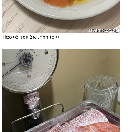
Παστά του Σωτήρη (οκ)