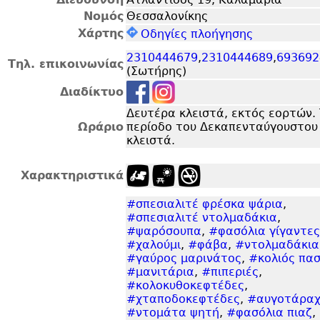
Νομός
Θεσσαλονίκης
Χάρτης
Οδηγίες πλοήγησης
2310444679
,
2310444689
,
693692
Τηλ. επικοινωνίας
(Σωτήρης)
Διαδίκτυο
Δευτέρα κλειστά, εκτός εορτών.
Ωράριο
περίοδο του Δεκαπενταύγουστου
κλειστά.
Χαρακτηριστικά
#σπεσιαλιτέ φρέσκα ψάρια
,
#σπεσιαλιτέ ντολμαδάκια
,
#ψαρόσουπα
,
#φασόλια γίγαντες
#χαλούμι
,
#φάβα
,
#ντολμαδάκια
#γαύρος μαρινάτος
,
#κολιός πα
#μανιτάρια
,
#πιπεριές
,
#κολοκυθοκεφτέδες
,
#χταποδοκεφτέδες
,
#αυγοτάρα
#ντομάτα ψητή
,
#φασόλια πιαζ
,