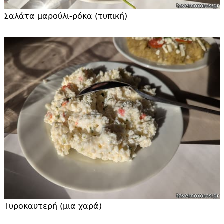
Σαλάτα μαρούλι-ρόκα (τυπική)
Τυροκαυτερή (μια χαρά)