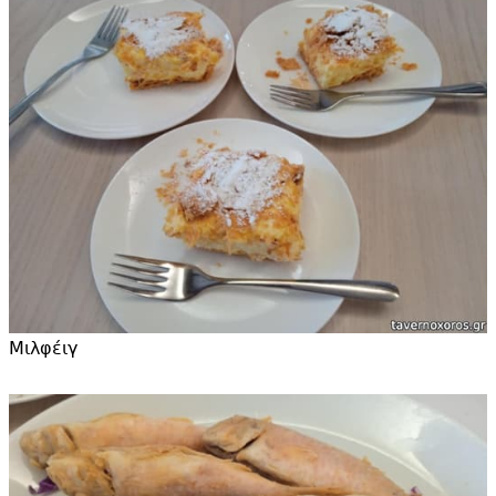
Μιλφέιγ