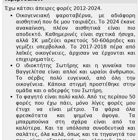
Έχω κάτσει άπειρες φορές 2012-2024.
Οικογενειακή ψαροταβέρνα, με αδιάφορη
αισθητική που δε μου ταιριάζει. Το 2024 έκανε
ανακαίνιση, πλέον αισθητικά είναι πιο
αποδεκτό. Καθημερινές είναι σχετικά ήσυχα,
αλλά ΣΚ μαζεύει αρκετούς 50-60άρηδες και
γεμίζει υπερβολικά. Το 2017-2018 πέρα από
λαϊκές οικογένειες, άρχισαν να έρχονται και
επιχειρηματίες.
Ο ιδιοκτήτης Σωτήρης και η γυναίκα του
Βαγγελίτσα είναι απλοί και ωραίοι άνθρωποι.
Το σέρβις πολύ ευγενικό, από όλη την
οικογένεια. Κάποια στιγμή προστέθηκε στην
ομάδα και ο αδερφός του Σωτήρη.
Το φαγητό είναι πολύ καλό. Από τις περίπου 50
φορές που έχω πάει, μόνο λίγες φορές μου
έτυχε να είναι μέτριο. Τα ψάρια όλα
φρεσκότατα και ψημένα άψογα. Τα
μπαρμπούνια στη σχάρα είναι από τα
καλύτερα. Και τα υπόλοιπα συνοδευτικά και
σαλάτες, όλα καλά, όπως και τα τηγανητά του