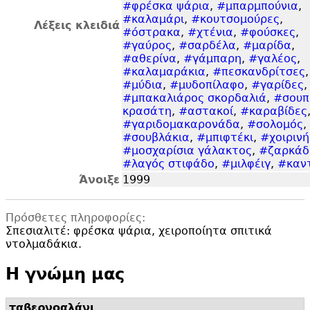
#φρέσκα ψάρια
,
#μπαρμπούνια
,
#καλαμάρι
,
#κουτσομούρες
,
Λέξεις κλειδιά
#όστρακα
,
#χτένια
,
#φούσκες
,
#γαύρος
,
#σαρδέλα
,
#μαρίδα
,
#αθερίνα
,
#γάμπαρη
,
#γαλέος
,
#καλαμαράκια
,
#πεσκανδρίτσες
,
#μύδια
,
#μυδοπίλαφο
,
#γαρίδες
,
#μπακαλιάρος σκορδαλιά
,
#σουπ
κρασάτη
,
#αστακοί
,
#καραβίδες
#γαριδομακαρονάδα
,
#σολομός
,
#σουβλάκια
,
#μπιφτέκι
,
#χοιρινή
#μοσχαρίσια γάλακτος
,
#ζαρκάδ
#λαγός στιφάδο
,
#μιλφέιγ
,
#καντ
Άνοιξε
1999
Πρόσθετες πληροφορίες:
Σπεσιαλιτέ: φρέσκα ψάρια, χειροποίητα σπιτικά
ντολμαδάκια.
Η γνώμη μας
ταβερνοαλάνι