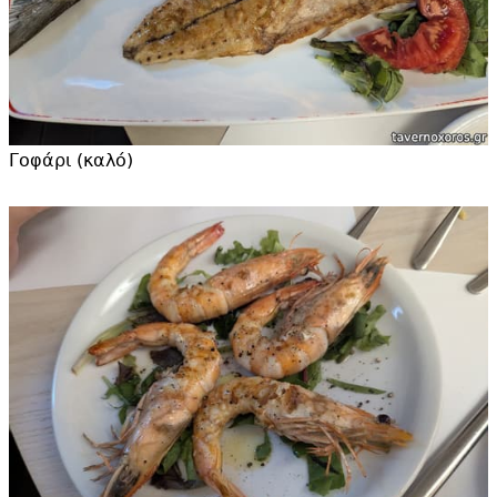
Γοφάρι (καλό)