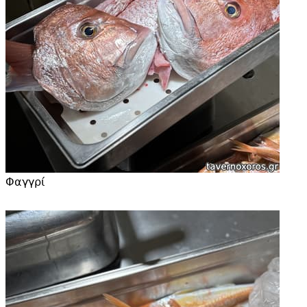
Φαγγρί