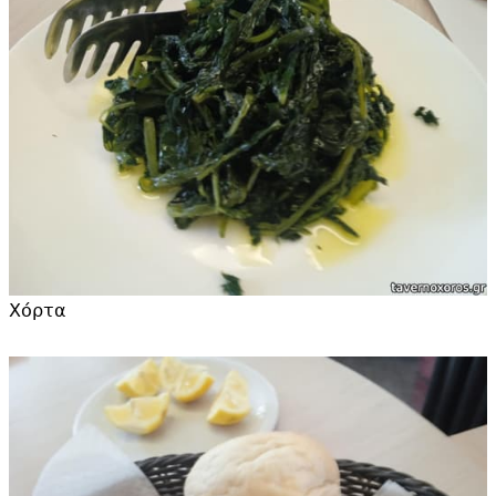
Χόρτα