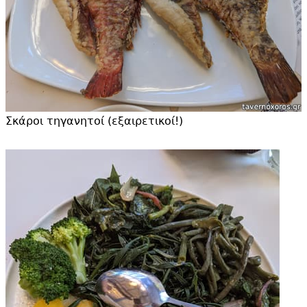
Σκάροι τηγανητοί (εξαιρετικοί!)