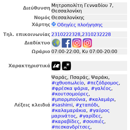
Μητροπολίτη Γενναδίου 7,
Διεύθυνση
Θεσσαλονίκη
Νομός
Θεσσαλονίκης
Χάρτης
Οδηγίες πλοήγησης
Τηλ. επικοινωνίας
2310222328
,
2310232228
Διαδίκτυο
Ωράριο
07:00-22:00, Κυ 07:00-20:00
Χαρακτηριστικά
Ψαράς, Πσαράς, Ψαράκι,
#ιχθυοπωλείο
,
#πεζόδρομος
,
#φρέσκα ψάρια
,
#γαλέος
,
#κουτσομούρες
,
#μπαρμπούνια
,
#καλαμάρι
,
Λέξεις κλειδιά
#sashimi
,
#χταπόδι
,
#καλαμαράκια
,
#γαύρος
μαρινάτος
,
#γαρίδες
,
#καραβίδες
,
#σουπιές
,
#πεσκανδρίτσες
,