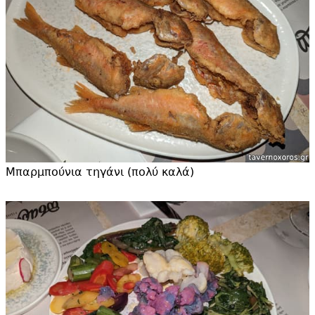
Μπαρμπούνια τηγάνι (πολύ καλά)