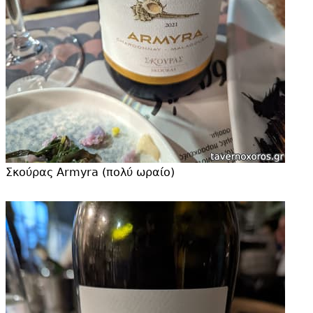
Σκούρας Armyra (πολύ ωραίο)