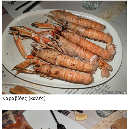
Καραβίδες (καλές)