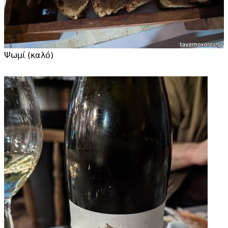
Ψωμί (καλό)