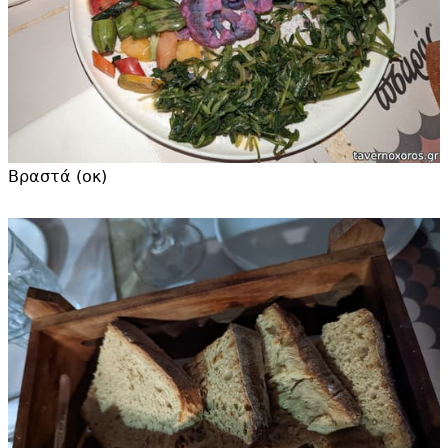
Βραστά (οκ)