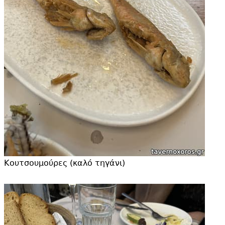
Κουτσουμούρες (καλό τηγάνι)