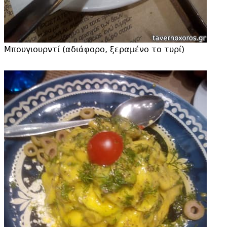
Μπουγιουρντί (αδιάφορο, ξεραμένο το τυρί)