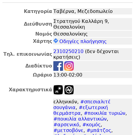
Κατηγορία
Ταβέρνα, Μεζεδοπωλείο
Στρατηγού Καλλάρη 9,
Διεύθυνση
Θεσσαλονίκη
Νομός
Θεσσαλονίκης
Χάρτης
Οδηγίες πλοήγησης
2310250210
(δεν δέχονται
Τηλ. επικοινωνίας
κρατήσεις)
Διαδίκτυο
Ωράριο
13:00-02:00
Χαρακτηριστικά
ελληνικόν,
#σπεσιαλιτέ
σουγάνια
,
#εξωτερική
θερμάστρα
,
#ποικιλία τυριών
,
#ποικιλία αλλαντικών
,
#αρσενικό
,
#κομός
,
#μετσοβόνε
,
#μπάτζος
,