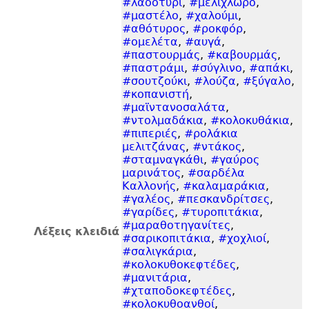
#λαδοτύρι
,
#μελίχλωρο
,
#μαστέλο
,
#χαλούμι
,
#αθότυρος
,
#ροκφόρ
,
#ομελέτα
,
#αυγά
,
#παστουρμάς
,
#καβουρμάς
,
#παστράμι
,
#σύγλινο
,
#απάκι
,
#σουτζούκι
,
#λούζα
,
#ξύγαλο
,
#κοπανιστή
,
#μαϊντανοσαλάτα
,
#ντολμαδάκια
,
#κολοκυθάκια
,
#πιπεριές
,
#ρολάκια
μελιτζάνας
,
#ντάκος
,
#σταμναγκάθι
,
#γαύρος
μαρινάτος
,
#σαρδέλα
Καλλονής
,
#καλαμαράκια
,
#γαλέος
,
#πεσκανδρίτσες
,
#γαρίδες
,
#τυροπιτάκια
,
#μαραθοτηγανίτες
,
Λέξεις κλειδιά
#σαρικοπιτάκια
,
#χοχλιοί
,
#σαλιγκάρια
,
#κολοκυθοκεφτέδες
,
#μανιτάρια
,
#χταποδοκεφτέδες
,
#κολοκυθοανθοί
,