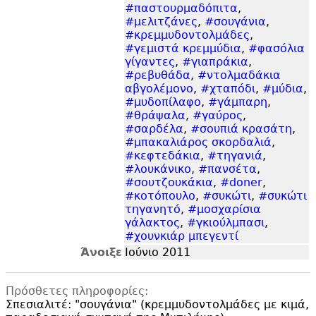
#παστουρμαδόπιτα
,
#μελιτζάνες
,
#σουγάνια
,
#κρεμμυδοντολμάδες
,
#γεμιστά κρεμμύδια
,
#φασόλια
γίγαντες
,
#γιαπράκια
,
#ρεβυθάδα
,
#ντολμαδάκια
αβγολέμονο
,
#χταπόδι
,
#μύδια
,
#μυδοπίλαφο
,
#γάμπαρη
,
#θράψαλα
,
#γαύρος
,
#σαρδέλα
,
#σουπιά κρασάτη
,
#μπακαλιάρος σκορδαλιά
,
#κεφτεδάκια
,
#τηγανιά
,
#λουκάνικο
,
#πανσέτα
,
#σουτζουκάκια
,
#doner
,
#κοτόπουλο
,
#συκώτι
,
#συκώτι
τηγανητό
,
#μοσχαρίσια
γάλακτος
,
#γκιούλμπασι
,
#χουνκιάρ μπεγεντί
Άνοιξε
Ιούνιο 2011
Πρόσθετες πληροφορίες:
Σπεσιαλιτέ: "
σουγάνια" (κρεμμυδοντολμάδες με κιμά,