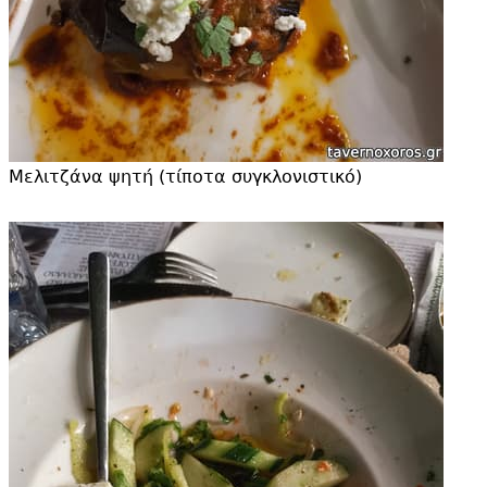
Μελιτζάνα ψητή (τίποτα συγκλονιστικό)