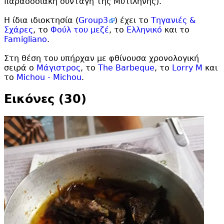
παραδοσιακή συνταγή της Μυτιλήνης).
Η ίδια ιδιοκτησία (
Group3
) έχει το
Τηγανιές &
Σχάρες
, το
Φούλ του μεζέ
, το
Ελληνικό
και το
Famigliano
.
Στη θέση του υπήρχαν με φθίνουσα χρονολογική
σειρά ο
Μάγιστρος
, το
The Barbeque
, το
Lorry M
και
το
Michou - Michou
.
Εικόνες (30)