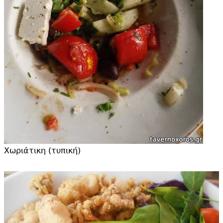
Χωριάτικη (τυπική)